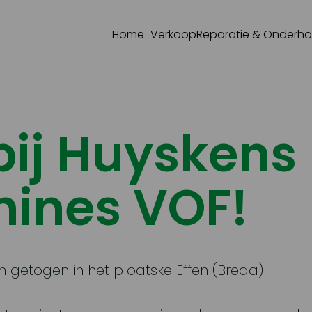
Home
Verkoop
Reparatie & Onderh
ij Huyskens
ines VOF!
n getogen in het ploatske Effen (Breda)