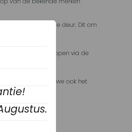
rkoop van de bekende merken
ls monteur buiten de deur. Dit om
kte Tuinmachines opkopen via de
n nieuwe klanten of we ook het
ntie!
 Augustus.