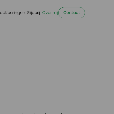
oud
Keuringen
Slijperij
Over mij
Contact